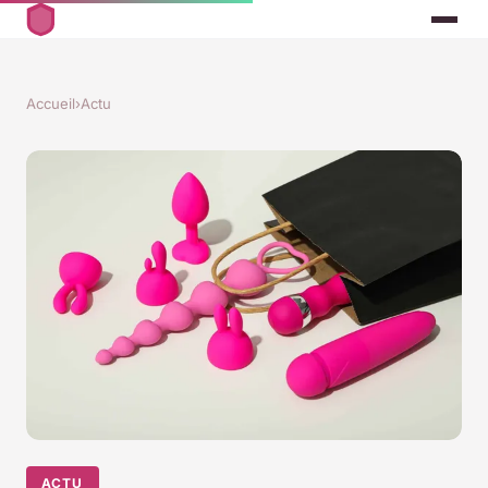
Accueil
›
Actu
ACTU