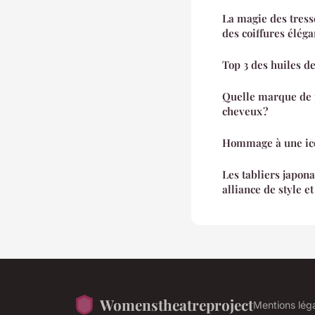
La magie des tresse
des coiffures éléga
Top 3 des huiles d
Quelle marque de p
cheveux ?
Hommage à une icôn
Les tabliers japon
alliance de style et
Womenstheatreproject
Mentions lég