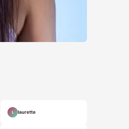
laurette
L