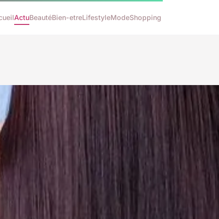
cueil
Actu
Beauté
Bien-etre
Lifestyle
Mode
Shopping