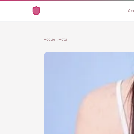
Ac
Accueil
›
Actu