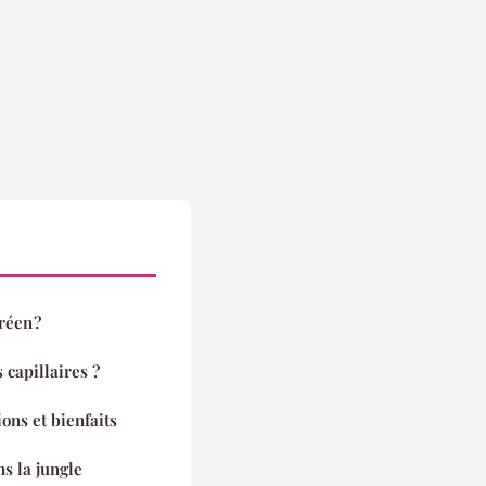
réen ?
 capillaires ?
ions et bienfaits
 la jungle