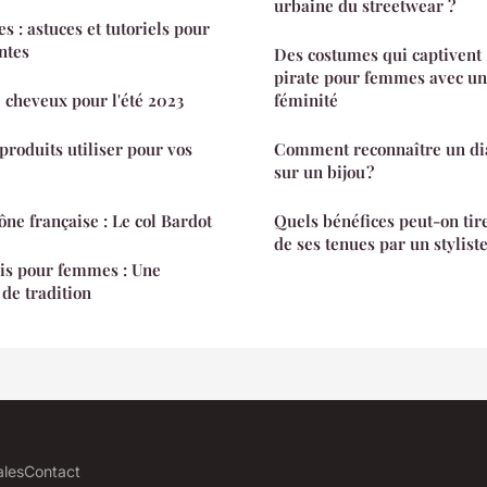
urbaine du streetwear ?
s : astuces et tutoriels pour
ntes
Des costumes qui captivent
pirate pour femmes avec un
e cheveux pour l'été 2023
féminité
roduits utiliser pour vos
Comment reconnaître un di
sur un bijou ?
e française : Le col Bardot
Quels bénéfices peut-on tire
de ses tenues par un styliste
ais pour femmes : Une
 de tradition
ales
Contact