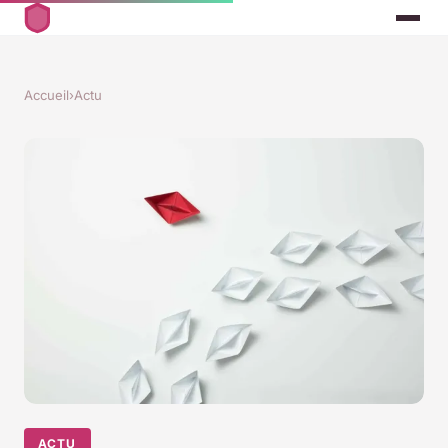
Accueil
›
Actu
ACTU