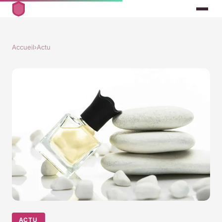
Accueil
›
Actu
ACTU