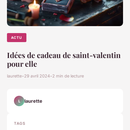
ACTU
Idées de cadeau de saint-valentin
pour elle
laurette
•
29 avril 2024
•
2 min de lecture
laurette
L
TAGS