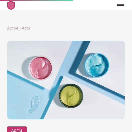
Accueil
›
Actu
ACTU