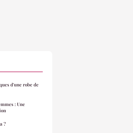
iques d'une robe de
femmes : Une
tion
a ?