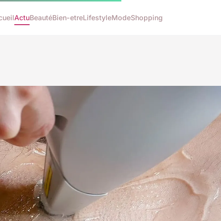
cueil
Actu
Beauté
Bien-etre
Lifestyle
Mode
Shopping