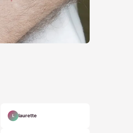
laurette
L