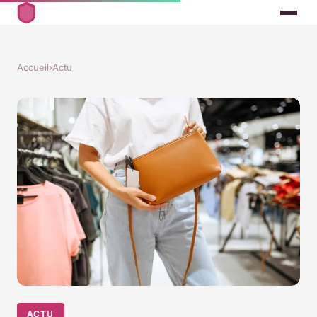
Accueil
›
Actu
ACTU