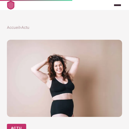
Accueil
›
Actu
ACTU